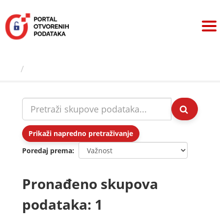
Preskoči
na
sadržaj
Skupovi podаtаkа
Prikaži napredno pretraživanje
Poredaj prema
Pronađeno skupova
podataka: 1