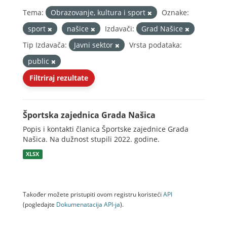
Tema:
Obrazovanje, kultura i sport
Oznake:
sport
našice
Izdavači:
Grad Našice
Tip Izdavača:
Javni sektor
Vrsta podataka:
public
Filtriraj rezultate
Športska zajednica Grada Našica
Popis i kontakti članica Športske zajednice Grada
Našica. Na dužnost stupili 2022. godine.
XLSX
Također možete pristupiti ovom registru koristeći
API
(pogledajte
Dokumenаtаcijа API-jа
).