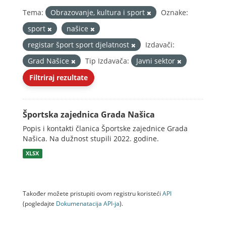
Tema:
Obrazovanje, kultura i sport
Oznake:
sport
našice
registar šport sport djelatnost
Izdavači:
Grad Našice
Tip Izdavača:
Javni sektor
Filtriraj rezultate
Športska zajednica Grada Našica
Popis i kontakti članica Športske zajednice Grada
Našica. Na dužnost stupili 2022. godine.
XLSX
Također možete pristupiti ovom registru koristeći
API
(pogledajte
Dokumenаtаcijа API-jа
).