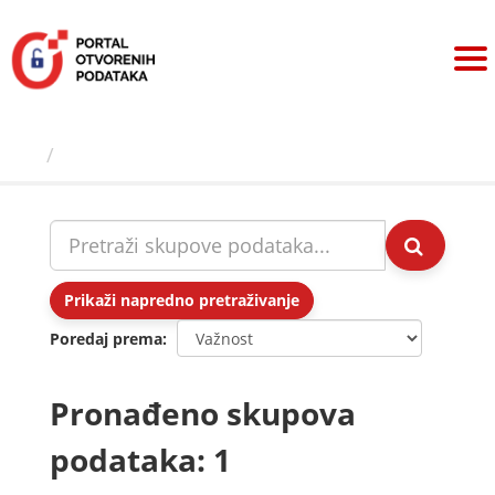
Preskoči
na
sadržaj
Skupovi podаtаkа
Prikaži napredno pretraživanje
Poredaj prema
Pronađeno skupova
podataka: 1