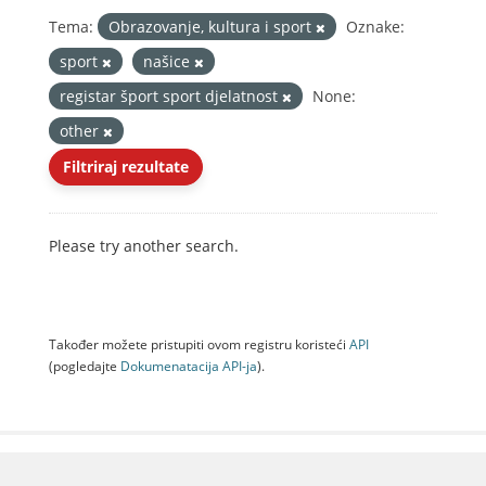
Tema:
Obrazovanje, kultura i sport
Oznake:
sport
našice
registar šport sport djelatnost
None:
other
Filtriraj rezultate
Please try another search.
Također možete pristupiti ovom registru koristeći
API
(pogledajte
Dokumenаtаcijа API-jа
).