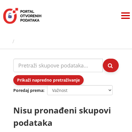
Preskoči
na
sadržaj
Skupovi podаtаkа
Prikaži napredno pretraživanje
Poredaj prema
Nisu pronađeni skupovi
podataka