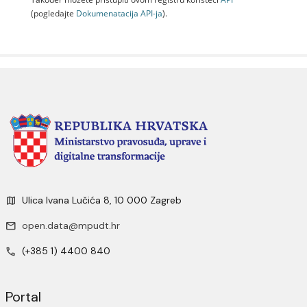
(pogledajte
Dokumenаtаcijа API-jа
).