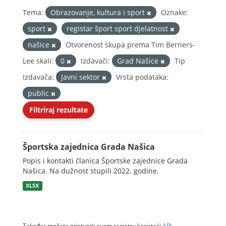
Tema:
Obrazovanje, kultura i sport
Oznake:
sport
registar šport sport djelatnost
našice
Otvorenost skupa prema Tim Berners-
Lee skali:
0
Izdavači:
Grad Našice
Tip
Izdavača:
Javni sektor
Vrsta podataka:
public
Filtriraj rezultate
Športska zajednica Grada Našica
Popis i kontakti članica Športske zajednice Grada
Našica. Na dužnost stupili 2022. godine.
XLSX
Također možete pristupiti ovom registru koristeći
API