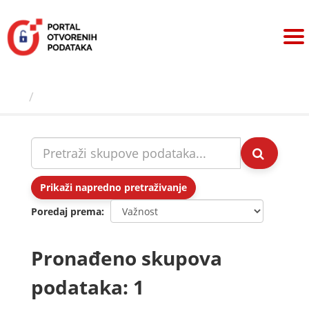
Preskoči
na
sadržaj
Skupovi podаtаkа
Prikaži napredno pretraživanje
Poredaj prema
Pronađeno skupova
podataka: 1