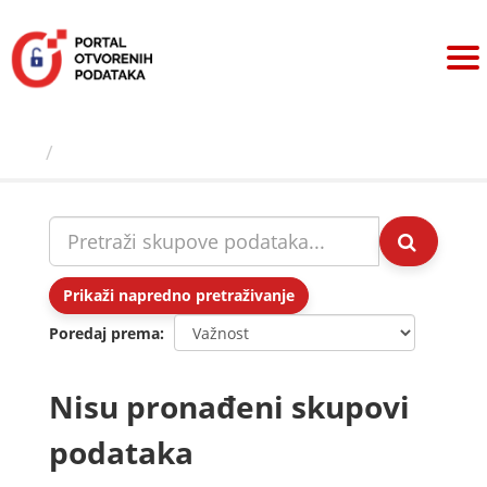
Preskoči
na
sadržaj
Skupovi podаtаkа
Prikaži napredno pretraživanje
Poredaj prema
Nisu pronađeni skupovi
podataka