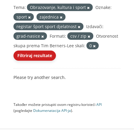
Tema:
Obrazovanje, kultura i sport
Oznake:
sport
zajednica
registar šport sport djelatnost
Izdavači:
grad-nasice
Formati:
csv / zip
Otvorenost
skupa prema Tim Berners-Lee skali:
0
Filtriraj rezultate
Please try another search.
Također možete pristupiti ovom registru koristeći
API
(pogledajte
Dokumenаtаcijа API-jа
).