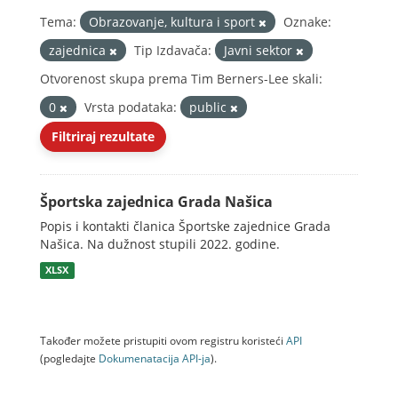
Tema:
Obrazovanje, kultura i sport
Oznake:
zajednica
Tip Izdavača:
Javni sektor
Otvorenost skupa prema Tim Berners-Lee skali:
0
Vrsta podataka:
public
Filtriraj rezultate
Športska zajednica Grada Našica
Popis i kontakti članica Športske zajednice Grada
Našica. Na dužnost stupili 2022. godine.
XLSX
Također možete pristupiti ovom registru koristeći
API
(pogledajte
Dokumenаtаcijа API-jа
).