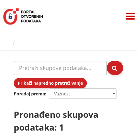
Preskoči
na
sadržaj
Skupovi podаtаkа
Prikaži napredno pretraživanje
Poredaj prema
Pronađeno skupova
podataka: 1