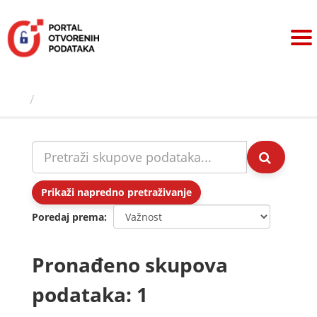
Preskoči
na
sadržaj
Skupovi podаtаkа
Prikaži napredno pretraživanje
Poredaj prema
Pronađeno skupova
podataka: 1