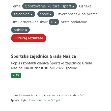
Tema:
Obrazovanje, kultura i sport
Oznake:
zajednica
sport
Otvorenost skupa prema
Tim Berners-Lee skali:
0
Vrsta podataka:
public
Filtriraj rezultate
Športska zajednica Grada Našica
Popis i kontakti članica Športske zajednice Grada
Našica. Na dužnost stupili 2022. godine.
XLSX
Također možete pristupiti ovom registru koristeći
API
(pogledajte
Dokumenаtаcijа API-jа
).