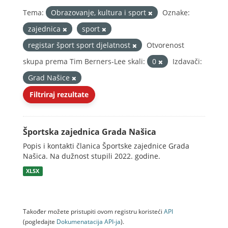
Tema:
Obrazovanje, kultura i sport
Oznake:
zajednica
sport
registar šport sport djelatnost
Otvorenost
skupa prema Tim Berners-Lee skali:
0
Izdavači:
Grad Našice
Filtriraj rezultate
Športska zajednica Grada Našica
Popis i kontakti članica Športske zajednice Grada
Našica. Na dužnost stupili 2022. godine.
XLSX
Također možete pristupiti ovom registru koristeći
API
(pogledajte
Dokumenаtаcijа API-jа
).