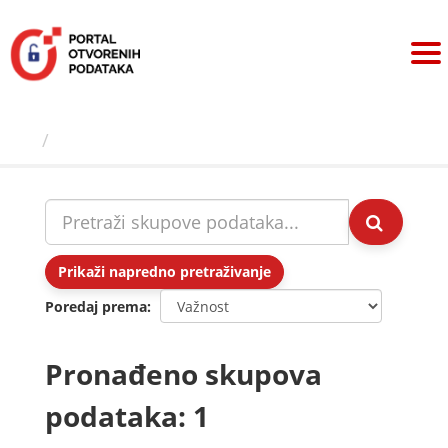
Preskoči
na
sadržaj
Skupovi podаtаkа
Prikaži napredno pretraživanje
Poredaj prema
Pronađeno skupova
podataka: 1