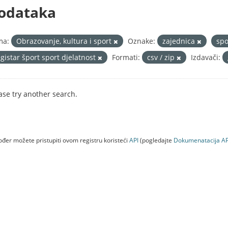
odataka
ma:
Obrazovanje, kultura i sport
Oznake:
zajednica
sp
egistar šport sport djelatnost
Formati:
csv / zip
Izdavači:
ase try another search.
đer možete pristupiti ovom registru koristeći
API
(pogledajte
Dokumenаtаcijа AP