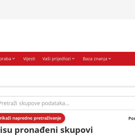
rikaži napredno pretraživanje
Po
isu pronađeni skupovi