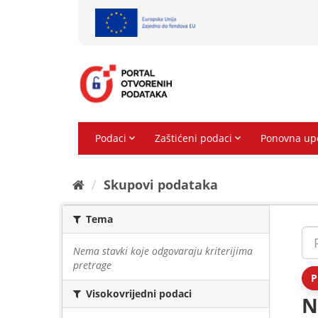
Preskoči
na
sadržaj
Skupovi podаtаkа
Tema
Nema stavki koje odgovaraju kriterijima
pretrage
P
Visokovrijedni podaci
N