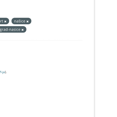
ort
našice
grad-nasice
I-jа
).