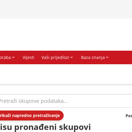
rikaži napredno pretraživanje
Po
isu pronađeni skupovi