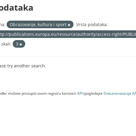
odataka
ma:
Obrazovanje, kultura i sport
Vrsta podataka:
ttp://publications.europa.eu/resource/authority/access-right/PUBL
 skali:
3
ase try another search.
đer možete pristupiti ovom registru koristeći
API
(pogledajte
Dokumenаtаcijа AP