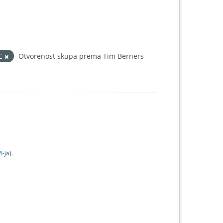
IC
Otvorenost skupa prema Tim Berners-
I-jа
).