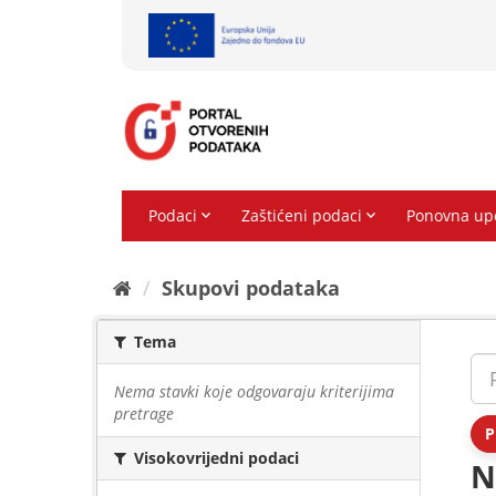
Preskoči
na
sadržaj
Skupovi podаtаkа
Tema
Nema stavki koje odgovaraju kriterijima
pretrage
P
Visokovrijedni podaci
N