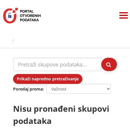
Preskoči
na
sadržaj
Skupovi podаtаkа
Prikaži napredno pretraživanje
Poredaj prema
Nisu pronađeni skupovi
podataka