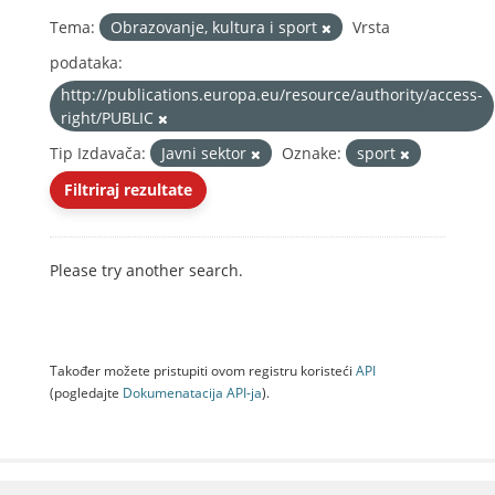
Tema:
Obrazovanje, kultura i sport
Vrsta
podataka:
http://publications.europa.eu/resource/authority/access-
right/PUBLIC
Tip Izdavača:
Javni sektor
Oznake:
sport
Filtriraj rezultate
Please try another search.
Također možete pristupiti ovom registru koristeći
API
(pogledajte
Dokumenаtаcijа API-jа
).