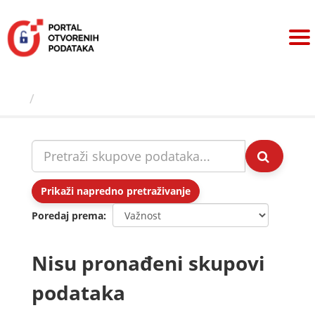
Preskoči
na
sadržaj
Skupovi podаtаkа
Prikaži napredno pretraživanje
Poredaj prema
Nisu pronađeni skupovi
podataka