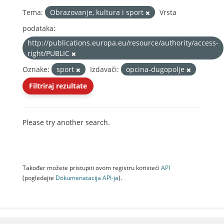
Tema:
Obrazovanje, kultura i sport
Vrsta
podataka:
http://publications.europa.eu/resource/authority/access-
right/PUBLIC
Oznake:
sport
Izdavači:
opcina-dugopolje
Filtriraj rezultate
Please try another search.
Također možete pristupiti ovom registru koristeći
API
(pogledajte
Dokumenаtаcijа API-jа
).