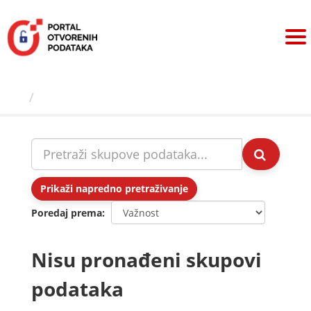
Preskoči
na
sadržaj
Skupovi podаtаkа
Prikaži napredno pretraživanje
Poredaj prema
Nisu pronađeni skupovi
podataka