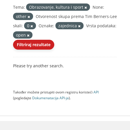
Tema:
Obrazovanje, kultura i sport
None:
other
Otvorenost skupa prema Tim Berners-Lee
skali:
0
Oznake:
zajednica
Vrsta podataka:
open
Filtriraj rezultate
Please try another search.
Također možete pristupiti ovom registru koristeći
API
(pogledajte
Dokumenаtаcijа API-jа
).