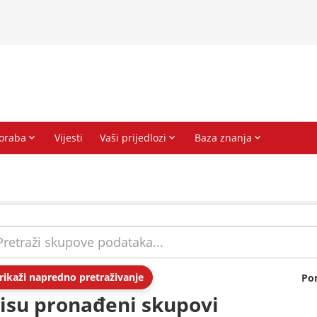
rikaži napredno pretraživanje
Po
isu pronađeni skupovi