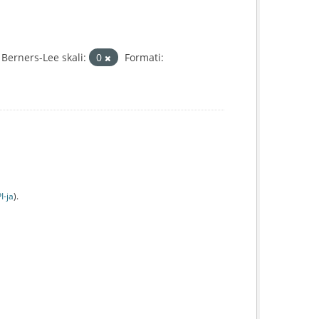
Berners-Lee skali:
0
Formati:
I-jа
).