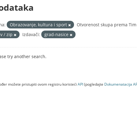
odataka
ma:
Obrazovanje, kultura i sport
Otvorenost skupa prema Tim 
v / zip
Izdavači:
grad-nasice
ase try another search.
đer možete pristupiti ovom registru koristeći
API
(pogledajte
Dokumenаtаcijа AP