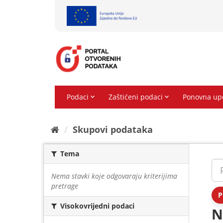
Preskoči
na
sadržaj
Skupovi podаtаkа
Tema
Nema stavki koje odgovaraju kriterijima
pretrage
P
Visokovrijedni podaci
N