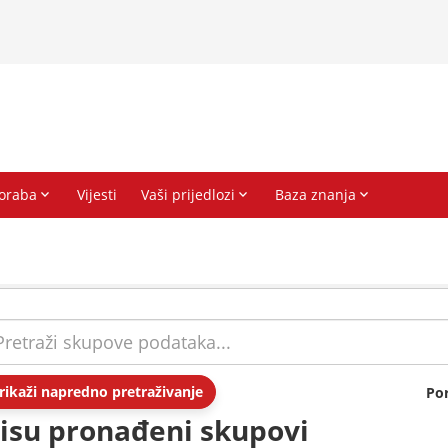
rikaži napredno pretraživanje
Po
isu pronađeni skupovi