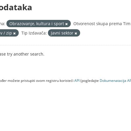
odataka
ma:
Obrazovanje, kultura i sport
Otvorenost skupa prema Tim 
v / zip
Tip Izdavača:
Javni sektor
ase try another search.
đer možete pristupiti ovom registru koristeći
API
(pogledajte
Dokumenаtаcijа AP