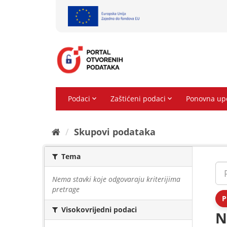
Preskoči
na
sadržaj
Skupovi podаtаkа
Tema
Nema stavki koje odgovaraju kriterijima
pretrage
P
Visokovrijedni podaci
N