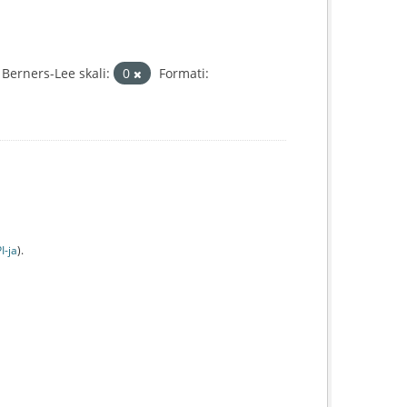
Berners-Lee skali:
0
Formati:
I-jа
).