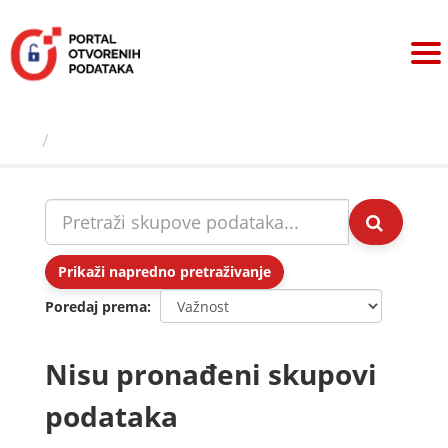
Preskoči
na
sadržaj
Skupovi podаtаkа
Prikaži napredno pretraživanje
Poredaj prema
Nisu pronađeni skupovi
podataka