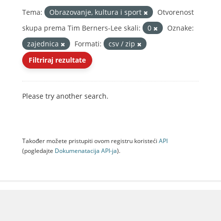
Tema:
Obrazovanje, kultura i sport
Otvorenost
skupa prema Tim Berners-Lee skali:
0
Oznake:
zajednica
Formati:
csv / zip
Filtriraj rezultate
Please try another search.
Također možete pristupiti ovom registru koristeći
API
(pogledajte
Dokumenаtаcijа API-jа
).