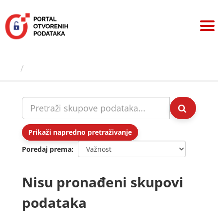
Preskoči
na
sadržaj
Skupovi podаtаkа
Prikaži napredno pretraživanje
Poredaj prema
Nisu pronađeni skupovi
podataka