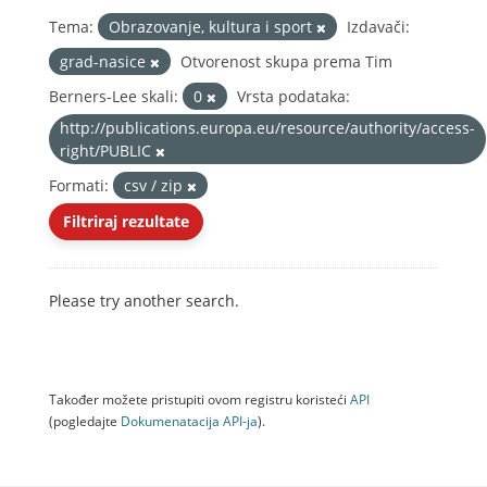
Tema:
Obrazovanje, kultura i sport
Izdavači:
grad-nasice
Otvorenost skupa prema Tim
Berners-Lee skali:
0
Vrsta podataka:
http://publications.europa.eu/resource/authority/access-
right/PUBLIC
Formati:
csv / zip
Filtriraj rezultate
Please try another search.
Također možete pristupiti ovom registru koristeći
API
(pogledajte
Dokumenаtаcijа API-jа
).