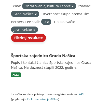
Tema:
Obrazovanje, kultura i sport
Izdavači:
Grad Našice
Otvorenost skupa prema Tim
Berners-Lee skali:
0
Tip Izdavača:
Javni sektor
Filtriraj rezultate
Športska zajednica Grada Našica
Popis i kontakti članica Športske zajednice Grada
Našica. Na dužnost stupili 2022. godine.
XLSX
Također možete pristupiti ovom registru koristeći
API
(pogledajte
Dokumenаtаcijа API-jа
).