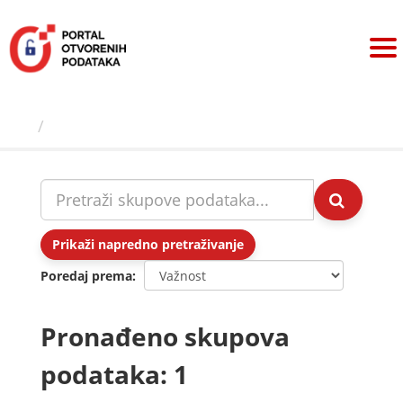
Preskoči
na
sadržaj
Skupovi podаtаkа
Prikaži napredno pretraživanje
Poredaj prema
Pronađeno skupova
podataka: 1