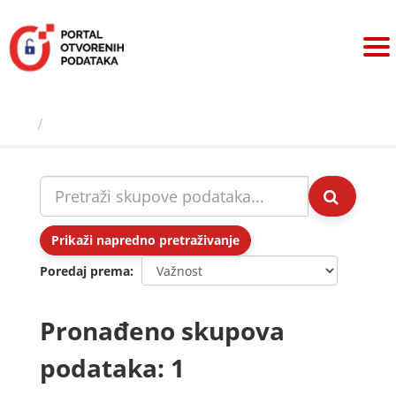
Preskoči
na
sadržaj
Skupovi podаtаkа
Prikaži napredno pretraživanje
Poredaj prema
Pronađeno skupova
podataka: 1