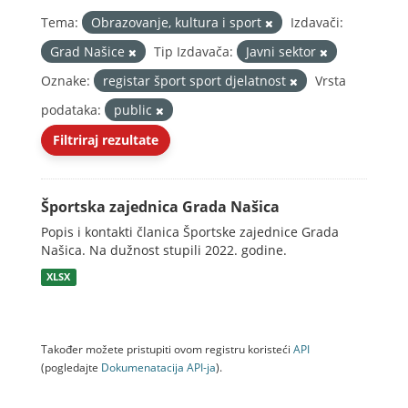
Tema:
Obrazovanje, kultura i sport
Izdavači:
Grad Našice
Tip Izdavača:
Javni sektor
Oznake:
registar šport sport djelatnost
Vrsta
podataka:
public
Filtriraj rezultate
Športska zajednica Grada Našica
Popis i kontakti članica Športske zajednice Grada
Našica. Na dužnost stupili 2022. godine.
XLSX
Također možete pristupiti ovom registru koristeći
API
(pogledajte
Dokumenаtаcijа API-jа
).