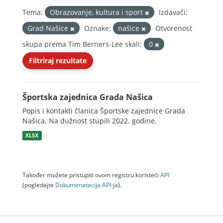
Tema:
Obrazovanje, kultura i sport
Izdavači:
Grad Našice
Oznake:
našice
Otvorenost
skupa prema Tim Berners-Lee skali:
0
Filtriraj rezultate
Športska zajednica Grada Našica
Popis i kontakti članica Športske zajednice Grada
Našica. Na dužnost stupili 2022. godine.
XLSX
Također možete pristupiti ovom registru koristeći
API
(pogledajte
Dokumenаtаcijа API-jа
).