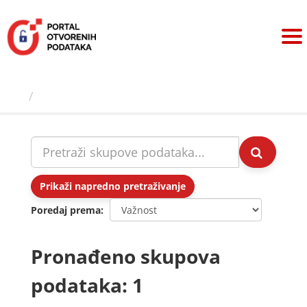
Preskoči
na
sadržaj
Skupovi podаtаkа
Prikaži napredno pretraživanje
Poredaj prema
Pronađeno skupova
podataka: 1