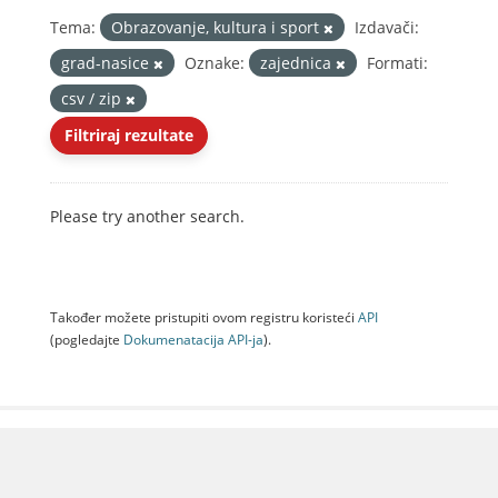
Tema:
Obrazovanje, kultura i sport
Izdavači:
grad-nasice
Oznake:
zajednica
Formati:
csv / zip
Filtriraj rezultate
Please try another search.
Također možete pristupiti ovom registru koristeći
API
(pogledajte
Dokumenаtаcijа API-jа
).