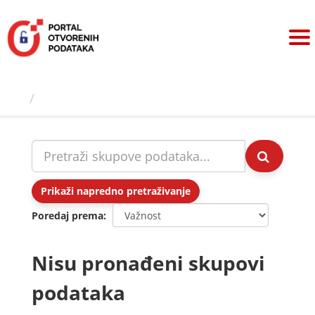
Preskoči
na
sadržaj
Skupovi podаtаkа
Prikaži napredno pretraživanje
Poredaj prema
Nisu pronađeni skupovi
podataka