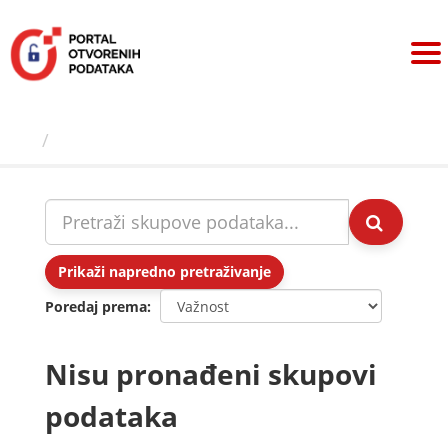
Preskoči
na
sadržaj
Skupovi podаtаkа
Prikaži napredno pretraživanje
Poredaj prema
Nisu pronađeni skupovi
podataka