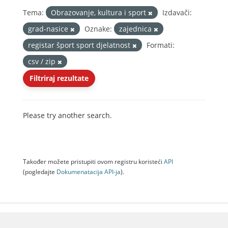
Tema:
Obrazovanje, kultura i sport
Izdavači:
grad-nasice
Oznake:
zajednica
registar šport sport djelatnost
Formati:
csv / zip
Filtriraj rezultate
Please try another search.
Također možete pristupiti ovom registru koristeći
API
(pogledajte
Dokumenаtаcijа API-jа
).