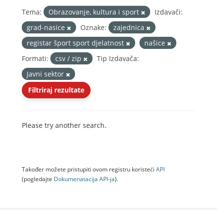
Tema:
Obrazovanje, kultura i sport
Izdavači:
grad-nasice
Oznake:
zajednica
registar šport sport djelatnost
našice
Formati:
csv / zip
Tip Izdavača:
Javni sektor
Filtriraj rezultate
Please try another search.
Također možete pristupiti ovom registru koristeći
API
(pogledajte
Dokumenаtаcijа API-jа
).