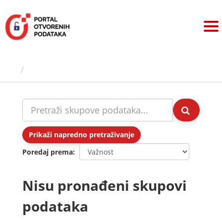
Preskoči
na
sadržaj
Skupovi podаtаkа
Prikaži napredno pretraživanje
Poredaj prema
Nisu pronađeni skupovi
podataka