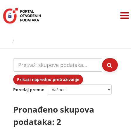
Preskoči
na
sadržaj
Skupovi podаtаkа
Prikaži napredno pretraživanje
Poredaj prema
Pronađeno skupova
podataka: 2