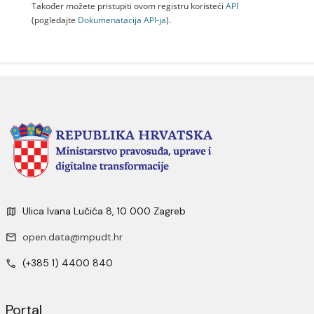
Također možete pristupiti ovom registru koristeći
API
(pogledajte
Dokumenаtаcijа API-jа
).