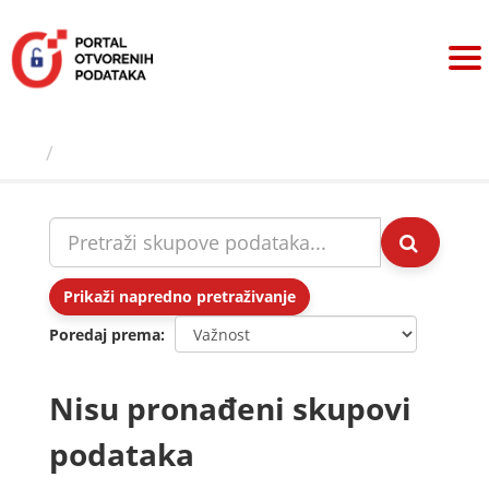
Preskoči
na
sadržaj
Skupovi podаtаkа
Prikaži napredno pretraživanje
Poredaj prema
Nisu pronađeni skupovi
podataka