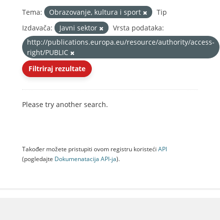
Tema:
Obrazovanje, kultura i sport
Tip
Izdavača:
Javni sektor
Vrsta podataka:
http://publications.europa.eu/resource/authority/access-
right/PUBLIC
Filtriraj rezultate
Please try another search.
Također možete pristupiti ovom registru koristeći
API
(pogledajte
Dokumenаtаcijа API-jа
).