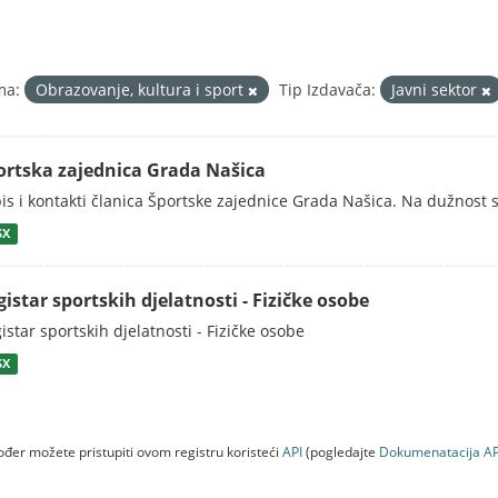
ma:
Obrazovanje, kultura i sport
Tip Izdavača:
Javni sektor
ortska zajednica Grada Našica
is i kontakti članica Športske zajednice Grada Našica. Na dužnost s
SX
gistar sportskih djelatnosti - Fizičke osobe
istar sportskih djelatnosti - Fizičke osobe
SX
đer možete pristupiti ovom registru koristeći
API
(pogledajte
Dokumenаtаcijа AP