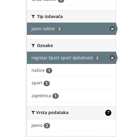
Tip izdavača
Javni sektor
2
Oznake
registar šport sport djelatnost
2
našice
1
sport
1
zajednica
1
Vrsta podataka
?
Javno
2