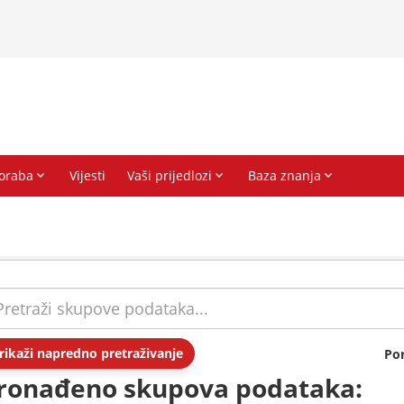
rikaži napredno pretraživanje
Po
ronađeno skupova podataka: