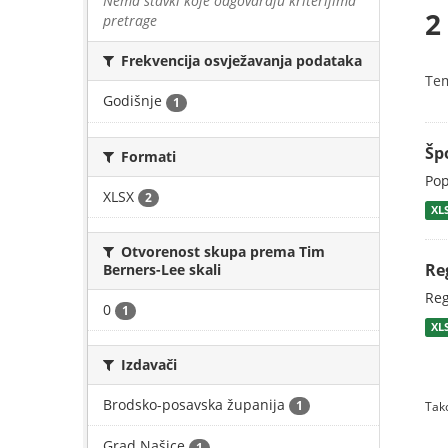
Nema stavki koje odgovaraju kriterijima
2
pretrage
Frekvencija osvježavanja podataka
Te
Godišnje
1
Šp
Formati
Pop
XLSX
2
XL
Otvorenost skupa prema Tim
Re
Berners-Lee skali
Reg
0
1
XL
Izdavači
Brodsko-posavska županija
1
Tako
Grad Našice
1