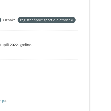
Oznake:
registar šport sport djelatnost
tupili 2022. godine.
I-jа
).