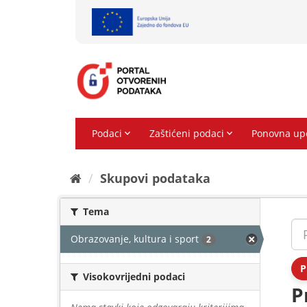
Preskoči
na
sadržaj
Skupovi podаtаkа
Tema
Obrazovanje, kultura i sport
2
P
Visokovrijedni podaci
P