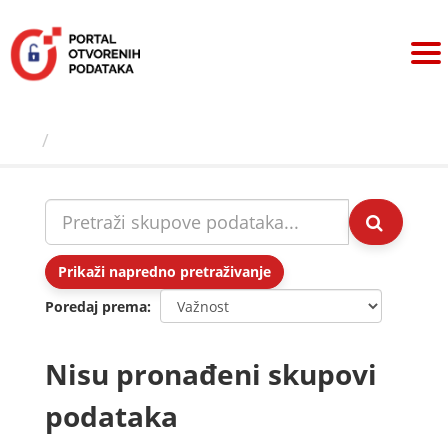
Preskoči
na
sadržaj
Skupovi podаtаkа
Prikaži napredno pretraživanje
Poredaj prema
Nisu pronađeni skupovi
podataka