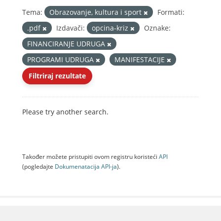
Tema:
Obrazovanje, kultura i sport
Formati:
.pdf
Izdavači:
opcina-kriz
Oznake:
FINANCIRANJE UDRUGA
PROGRAMI UDRUGA
MANIFESTACIJE
Filtriraj rezultate
Please try another search.
Također možete pristupiti ovom registru koristeći
API
(pogledajte
Dokumenаtаcijа API-jа
).