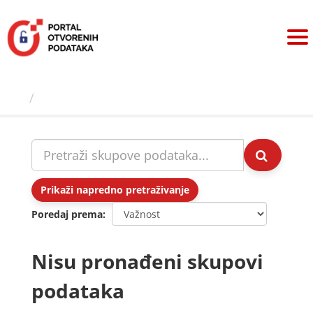
Preskoči
na
sadržaj
Skupovi podаtаkа
Prikaži napredno pretraživanje
Poredaj prema
Nisu pronađeni skupovi
podataka