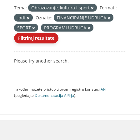
Tema:
Obrazovanje, kultura i sport
Formati:
.pdf
Oznake:
FINANCIRANJE UDRUGA
SPORT
PROGRAMI UDRUGA
Filtriraj rezultate
Please try another search.
Također možete pristupiti ovom registru koristeći
API
(pogledajte
Dokumenаtаcijа API-jа
).