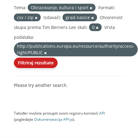
Tema:
Obrazovanje, kultura i sport
Formati:
csv / zip
Izdavači:
grad-nasice
Otvorenost
skupa prema Tim Berners-Lee skali:
0
Vrsta
podataka:
http://publications.europa.eu/resource/authority/access-
right/PUBLIC
Filtriraj rezultate
Please try another search.
Također možete pristupiti ovom registru koristeći
API
(pogledajte
Dokumenаtаcijа API-jа
).