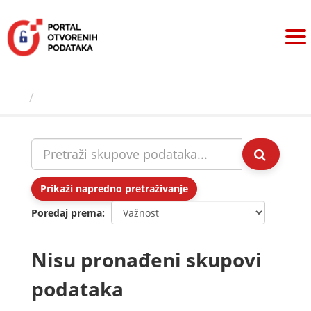
Preskoči
na
sadržaj
Skupovi podаtаkа
Prikaži napredno pretraživanje
Poredaj prema
Nisu pronađeni skupovi
podataka