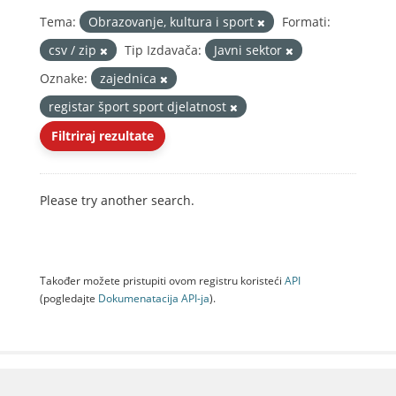
Tema:
Obrazovanje, kultura i sport
Formati:
csv / zip
Tip Izdavača:
Javni sektor
Oznake:
zajednica
registar šport sport djelatnost
Filtriraj rezultate
Please try another search.
Također možete pristupiti ovom registru koristeći
API
(pogledajte
Dokumenаtаcijа API-jа
).