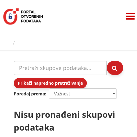
Preskoči
na
sadržaj
Skupovi podаtаkа
Prikaži napredno pretraživanje
Poredaj prema
Nisu pronađeni skupovi
podataka