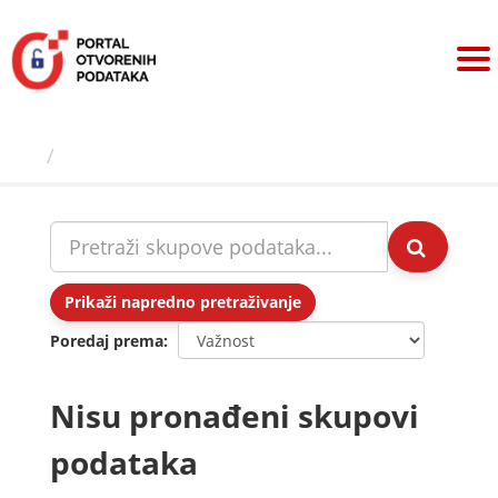
Preskoči
na
sadržaj
Skupovi podаtаkа
Prikaži napredno pretraživanje
Poredaj prema
Nisu pronađeni skupovi
podataka