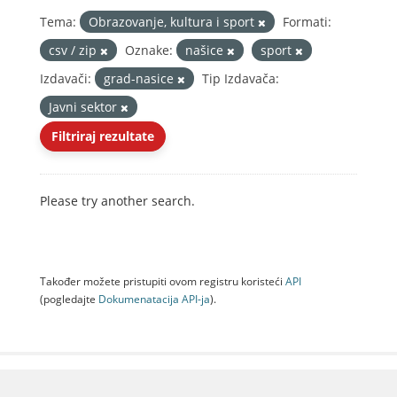
Tema:
Obrazovanje, kultura i sport
Formati:
csv / zip
Oznake:
našice
sport
Izdavači:
grad-nasice
Tip Izdavača:
Javni sektor
Filtriraj rezultate
Please try another search.
Također možete pristupiti ovom registru koristeći
API
(pogledajte
Dokumenаtаcijа API-jа
).