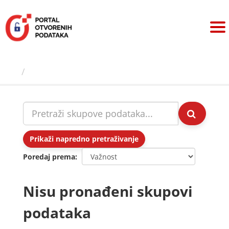
Preskoči
na
sadržaj
Skupovi podаtаkа
Prikaži napredno pretraživanje
Poredaj prema
Nisu pronađeni skupovi
podataka