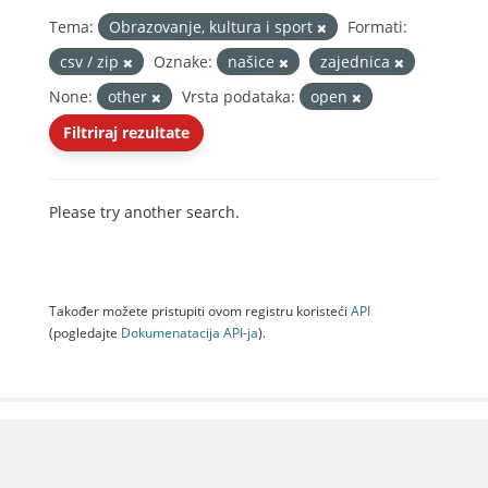
Tema:
Obrazovanje, kultura i sport
Formati:
csv / zip
Oznake:
našice
zajednica
None:
other
Vrsta podataka:
open
Filtriraj rezultate
Please try another search.
Također možete pristupiti ovom registru koristeći
API
(pogledajte
Dokumenаtаcijа API-jа
).