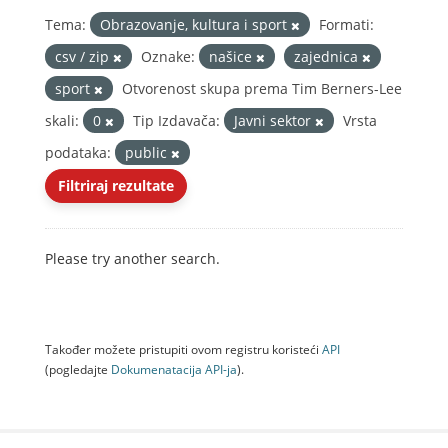
Tema:
Obrazovanje, kultura i sport
Formati:
csv / zip
Oznake:
našice
zajednica
sport
Otvorenost skupa prema Tim Berners-Lee
skali:
0
Tip Izdavača:
Javni sektor
Vrsta
podataka:
public
Filtriraj rezultate
Please try another search.
Također možete pristupiti ovom registru koristeći
API
(pogledajte
Dokumenаtаcijа API-jа
).