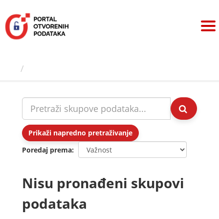
Preskoči
na
sadržaj
Skupovi podаtаkа
Prikaži napredno pretraživanje
Poredaj prema
Nisu pronađeni skupovi
podataka