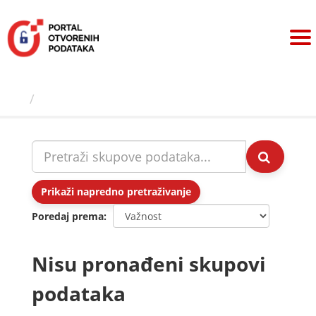
Preskoči
na
sadržaj
Skupovi podаtаkа
Prikaži napredno pretraživanje
Poredaj prema
Nisu pronađeni skupovi
podataka