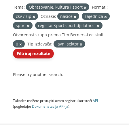
Tema:
Obrazovanje, kultura i sport
Formati:
csv / zip
Oznake:
našice
zajednica
sport
registar šport sport djelatnost
Otvorenost skupa prema Tim Berners-Lee skali:
0
Tip Izdavača:
Javni sektor
Filtriraj rezultate
Please try another search.
Također možete pristupiti ovom registru koristeći
API
(pogledajte
Dokumenаtаcijа API-jа
).