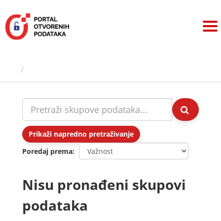
Preskoči
na
sadržaj
Skupovi podаtаkа
Prikaži napredno pretraživanje
Poredaj prema
Nisu pronađeni skupovi
podataka