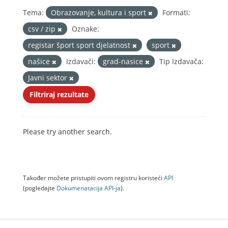
Tema:
Obrazovanje, kultura i sport
Formati:
csv / zip
Oznake:
registar šport sport djelatnost
sport
našice
Izdavači:
grad-nasice
Tip Izdavača:
Javni sektor
Filtriraj rezultate
Please try another search.
Također možete pristupiti ovom registru koristeći
API
(pogledajte
Dokumenаtаcijа API-jа
).