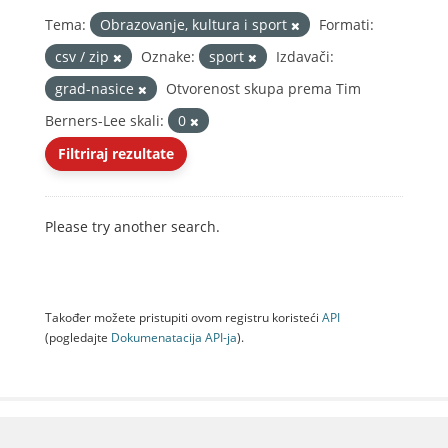
Tema:
Obrazovanje, kultura i sport
Formati:
csv / zip
Oznake:
sport
Izdavači:
grad-nasice
Otvorenost skupa prema Tim
Berners-Lee skali:
0
Filtriraj rezultate
Please try another search.
Također možete pristupiti ovom registru koristeći
API
(pogledajte
Dokumenаtаcijа API-jа
).