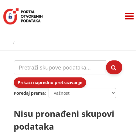
Preskoči
na
sadržaj
Skupovi podаtаkа
Prikaži napredno pretraživanje
Poredaj prema
Nisu pronađeni skupovi
podataka