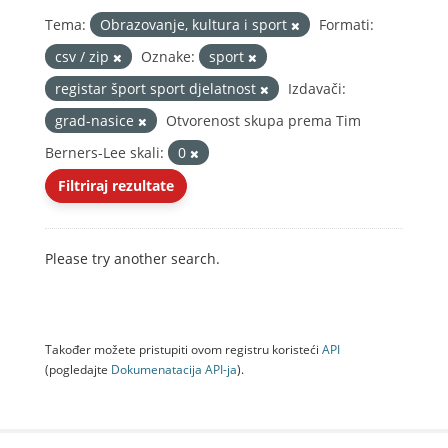
Tema:
Obrazovanje, kultura i sport
Formati:
csv / zip
Oznake:
sport
registar šport sport djelatnost
Izdavači:
grad-nasice
Otvorenost skupa prema Tim
Berners-Lee skali:
0
Filtriraj rezultate
Please try another search.
Također možete pristupiti ovom registru koristeći
API
(pogledajte
Dokumenаtаcijа API-jа
).