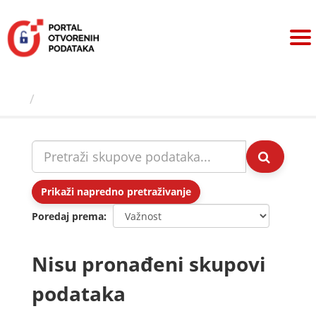
Preskoči
na
sadržaj
Skupovi podаtаkа
Prikaži napredno pretraživanje
Poredaj prema
Nisu pronađeni skupovi
podataka