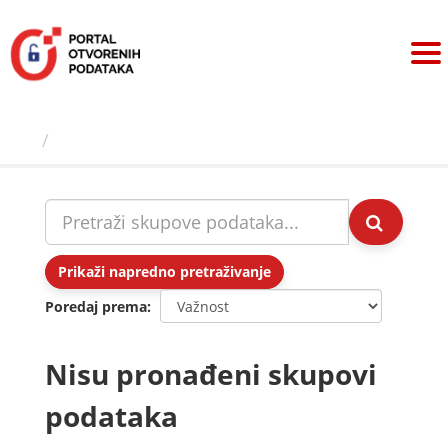
Preskoči
na
sadržaj
Skupovi podаtаkа
Prikaži napredno pretraživanje
Poredaj prema
Nisu pronađeni skupovi
podataka