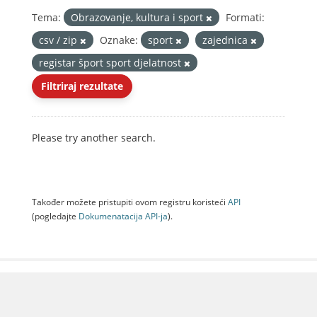
Tema:
Obrazovanje, kultura i sport
Formati:
csv / zip
Oznake:
sport
zajednica
registar šport sport djelatnost
Filtriraj rezultate
Please try another search.
Također možete pristupiti ovom registru koristeći
API
(pogledajte
Dokumenаtаcijа API-jа
).