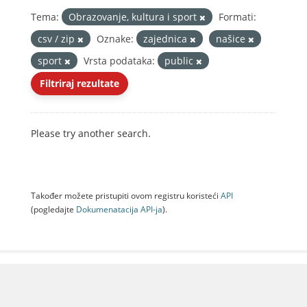
Tema:
Obrazovanje, kultura i sport
Formati:
csv / zip
Oznake:
zajednica
našice
sport
Vrsta podataka:
public
Filtriraj rezultate
Please try another search.
Također možete pristupiti ovom registru koristeći
API
(pogledajte
Dokumenаtаcijа API-jа
).