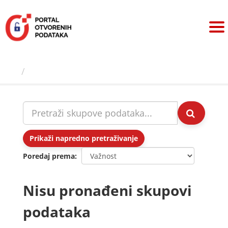
Preskoči
na
sadržaj
Skupovi podаtаkа
Prikaži napredno pretraživanje
Poredaj prema
Nisu pronađeni skupovi
podataka