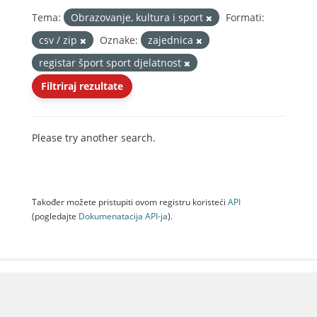
Tema:
Obrazovanje, kultura i sport
Formati:
csv / zip
Oznake:
zajednica
registar šport sport djelatnost
Filtriraj rezultate
Please try another search.
Također možete pristupiti ovom registru koristeći
API
(pogledajte
Dokumenаtаcijа API-jа
).