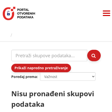
Preskoči
na
sadržaj
Skupovi podаtаkа
Prikaži napredno pretraživanje
Poredaj prema
Nisu pronađeni skupovi
podataka