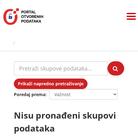
Preskoči
na
sadržaj
Skupovi podаtаkа
Prikaži napredno pretraživanje
Poredaj prema
Nisu pronađeni skupovi
podataka