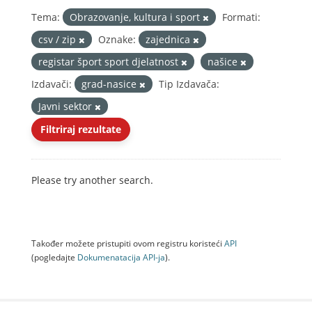
Tema:
Obrazovanje, kultura i sport
Formati:
csv / zip
Oznake:
zajednica
registar šport sport djelatnost
našice
Izdavači:
grad-nasice
Tip Izdavača:
Javni sektor
Filtriraj rezultate
Please try another search.
Također možete pristupiti ovom registru koristeći
API
(pogledajte
Dokumenаtаcijа API-jа
).