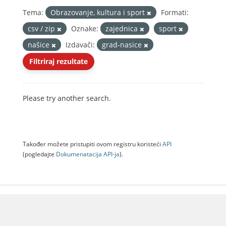
Tema:
Obrazovanje, kultura i sport
Formati:
csv / zip
Oznake:
zajednica
sport
našice
Izdavači:
grad-nasice
Filtriraj rezultate
Please try another search.
Također možete pristupiti ovom registru koristeći
API
(pogledajte
Dokumenаtаcijа API-jа
).