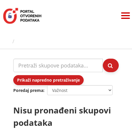
Preskoči
na
sadržaj
Skupovi podаtаkа
Prikaži napredno pretraživanje
Poredaj prema
Nisu pronađeni skupovi
podataka