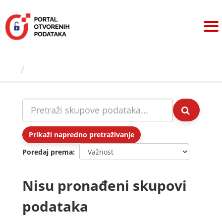
Preskoči
na
sadržaj
Skupovi podаtаkа
Prikaži napredno pretraživanje
Poredaj prema
Nisu pronađeni skupovi
podataka