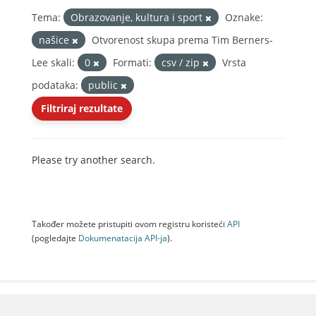
Tema:
Obrazovanje, kultura i sport
Oznake:
našice
Otvorenost skupa prema Tim Berners-
Lee skali:
0
Formati:
csv / zip
Vrsta
podataka:
public
Filtriraj rezultate
Please try another search.
Također možete pristupiti ovom registru koristeći
API
(pogledajte
Dokumenаtаcijа API-jа
).