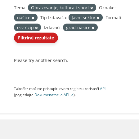
Tema:
Obrazovanje, kultura i sport
Oznake:
našice
Tip Izdavača:
Javni sektor
Formati:
csv / zip
Izdavači:
grad-nasice
Filtriraj rezultate
Please try another search.
Također možete pristupiti ovom registru koristeći
API
(pogledajte
Dokumenаtаcijа API-jа
).