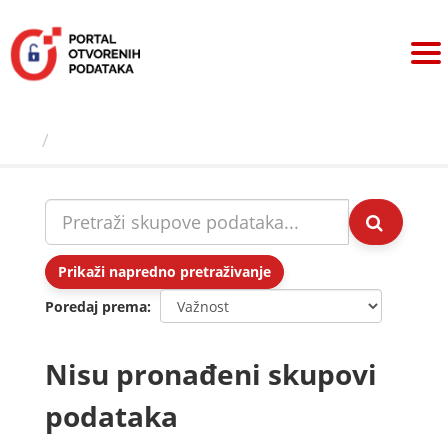
Preskoči
na
sadržaj
Skupovi podаtаkа
Prikaži napredno pretraživanje
Poredaj prema
Nisu pronađeni skupovi
podataka