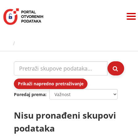
Preskoči
na
sadržaj
Skupovi podаtаkа
Prikaži napredno pretraživanje
Poredaj prema
Nisu pronađeni skupovi
podataka