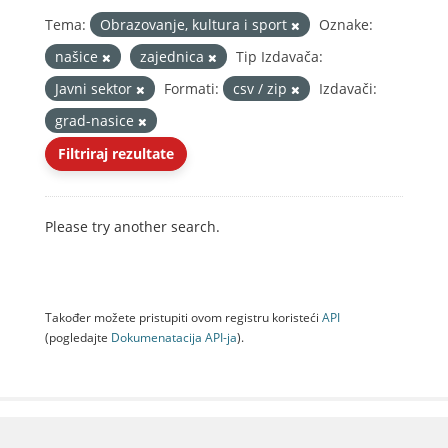
Tema:
Obrazovanje, kultura i sport
Oznake:
našice
zajednica
Tip Izdavača:
Javni sektor
Formati:
csv / zip
Izdavači:
grad-nasice
Filtriraj rezultate
Please try another search.
Također možete pristupiti ovom registru koristeći
API
(pogledajte
Dokumenаtаcijа API-jа
).