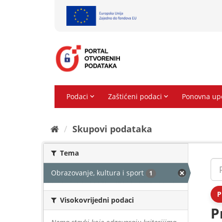
Preskoči
na
sadržaj
Skupovi podаtаkа
Tema
Obrazovanje, kultura i sport
1
P
Visokovrijedni podaci
P