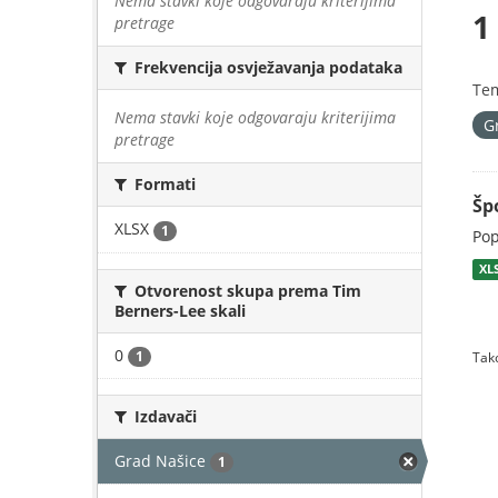
Nema stavki koje odgovaraju kriterijima
1
pretrage
Frekvencija osvježavanja podataka
Te
Nema stavki koje odgovaraju kriterijima
G
pretrage
Formati
Šp
XLSX
1
Pop
XL
Otvorenost skupa prema Tim
Berners-Lee skali
0
1
Tako
Izdavači
Grad Našice
1