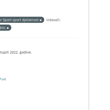
ar šport sport djelatnost
Izdavači:
blic
tupili 2022. godine.
I-jа
).