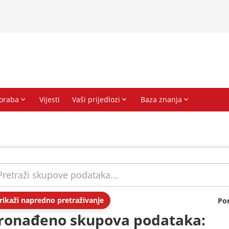
rikaži napredno pretraživanje
Po
ronađeno skupova podataka: