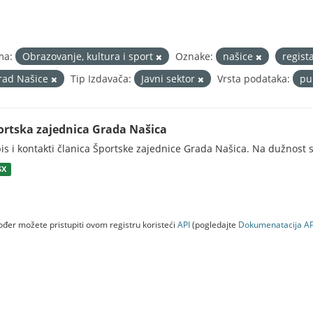
ma:
Obrazovanje, kultura i sport
Oznake:
našice
regist
rad Našice
Tip Izdavača:
Javni sektor
Vrsta podataka:
pu
ortska zajednica Grada Našica
is i kontakti članica Športske zajednice Grada Našica. Na dužnost s
SX
đer možete pristupiti ovom registru koristeći
API
(pogledajte
Dokumenаtаcijа AP