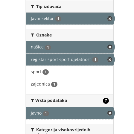
Tip izdavača
Javni sektor
1
Oznake
našice
1
registar šport sport djelatnost
1
sport
1
zajednica
1
Vrsta podataka
?
Javno
1
Kategorija visokovrijednih