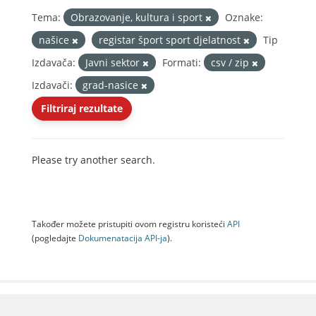
Tema:
Obrazovanje, kultura i sport
Oznake:
našice
registar šport sport djelatnost
Tip
Izdavača:
Javni sektor
Formati:
csv / zip
Izdavači:
grad-nasice
Filtriraj rezultate
Please try another search.
Također možete pristupiti ovom registru koristeći
API
(pogledajte
Dokumenаtаcijа API-jа
).