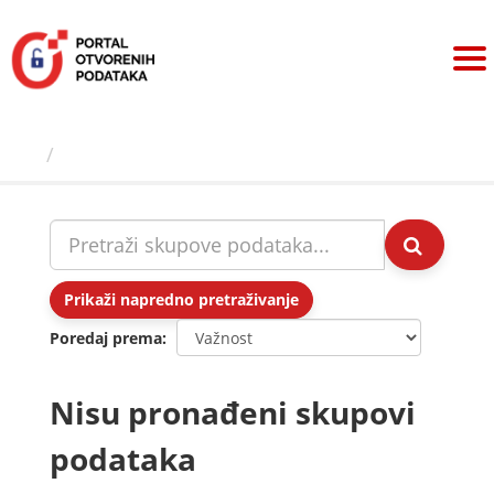
Preskoči
na
sadržaj
Skupovi podаtаkа
Prikaži napredno pretraživanje
Poredaj prema
Nisu pronađeni skupovi
podataka