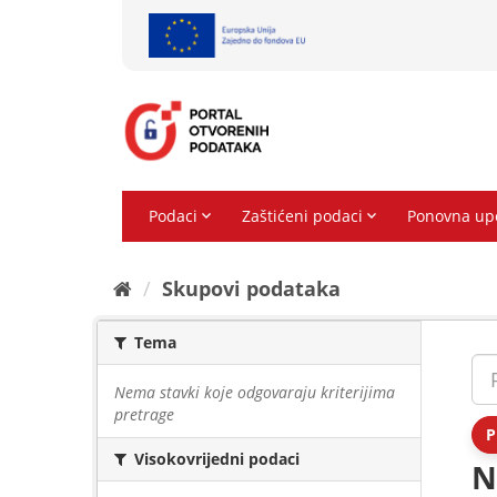
Preskoči
na
sadržaj
Skupovi podаtаkа
Tema
Nema stavki koje odgovaraju kriterijima
pretrage
P
Visokovrijedni podaci
N