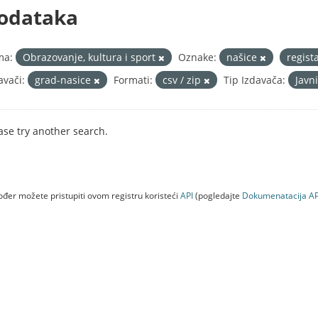
odataka
ma:
Obrazovanje, kultura i sport
Oznake:
našice
regist
avači:
grad-nasice
Formati:
csv / zip
Tip Izdavača:
Javn
ase try another search.
đer možete pristupiti ovom registru koristeći
API
(pogledajte
Dokumenаtаcijа AP