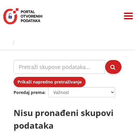
Preskoči
na
sadržaj
Skupovi podаtаkа
Prikaži napredno pretraživanje
Poredaj prema
Nisu pronađeni skupovi
podataka