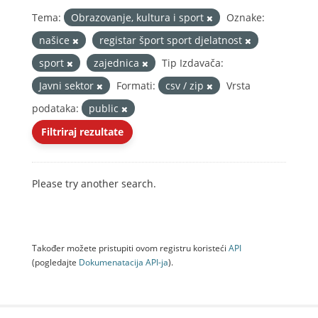
Tema:
Obrazovanje, kultura i sport
Oznake:
našice
registar šport sport djelatnost
sport
zajednica
Tip Izdavača:
Javni sektor
Formati:
csv / zip
Vrsta
podataka:
public
Filtriraj rezultate
Please try another search.
Također možete pristupiti ovom registru koristeći
API
(pogledajte
Dokumenаtаcijа API-jа
).