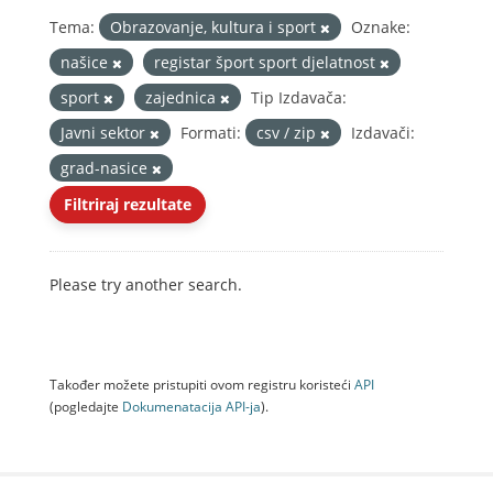
Tema:
Obrazovanje, kultura i sport
Oznake:
našice
registar šport sport djelatnost
sport
zajednica
Tip Izdavača:
Javni sektor
Formati:
csv / zip
Izdavači:
grad-nasice
Filtriraj rezultate
Please try another search.
Također možete pristupiti ovom registru koristeći
API
(pogledajte
Dokumenаtаcijа API-jа
).