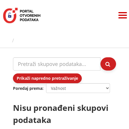
Preskoči
na
sadržaj
Skupovi podаtаkа
Prikaži napredno pretraživanje
Poredaj prema
Nisu pronađeni skupovi
podataka